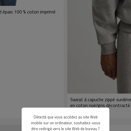
nd épais 100 % coton imprimé
Sweat à capuche zippé surdime
en coton noir/gris décontracté 
modèle : yts331
Détecté que vous accédez au site Web
mobile sur un ordinateur, souhaitez-vous
être redirigé vers le site Web de bureau ?